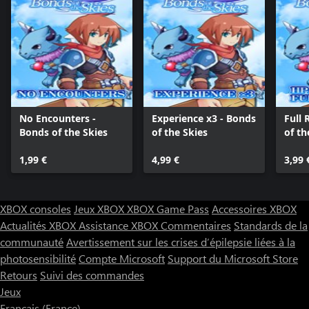
No Encounters -
Experience x3 - Bonds
Full 
Bonds of the Skies
of the Skies
of th
1,99 €
4,99 €
3,99 
XBOX consoles
Jeux XBOX
XBOX Game Pass
Accessoires XBOX
Actualités XBOX
Assistance XBOX
Commentaires
Standards de la
communauté
Avertissement sur les crises d’épilepsie liées à la
photosensibilité
Compte Microsoft
Support du Microsoft Store
Retours
Suivi des commandes
Jeux
Français (France)