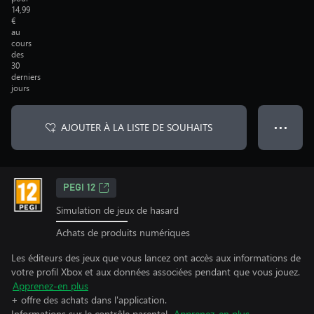
14,99
€
au
cours
des
30
derniers
jours
AJOUTER À LA LISTE DE SOUHAITS
● ● ●
PEGI 12
Simulation de jeux de hasard
Achats de produits numériques
Les éditeurs des jeux que vous lancez ont accès aux informations de
votre profil Xbox et aux données associées pendant que vous jouez.
Apprenez-en plus
+ offre des achats dans l'application.
Informations sur le contrôle parental.
Apprenez-en plus