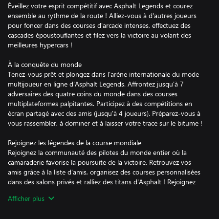
Éveillez votre esprit compétitif avec Asphalt Legends et courez
ensemble au rythme de la route ! Alliez-vous à d'autres joueurs
pour foncer dans des courses d'arcade intenses, effectuez des
cascades époustouflantes et filez vers la victoire au volant des
meilleures hypercars !
À la conquête du monde
Tenez-vous prêt et plongez dans l'arène internationale du mode
multijoueur en ligne d'Asphalt Legends. Affrontez jusqu'à 7
adversaires des quatre coins du monde dans des courses
multiplateformes palpitantes. Participez à des compétitions en
écran partagé avec des amis (jusqu'à 4 joueurs). Préparez-vous à
vous rassembler, à dominer et à laisser votre trace sur le bitume !
Rejoignez les légendes de la course mondiale
Rejoignez la communauté des pilotes du monde entier où la
camaraderie favorise la poursuite de la victoire. Retrouvez vos
amis grâce à la liste d'amis, organisez des courses personnalisées
dans des salons privés et ralliez des titans d'Asphalt ! Rejoignez
ou créez des clubs de course, et débloquez des récompenses
Afficher plus
exclusives en gravissant les échelons des classements. Découvrez
un nouveau mode multijoueur coopératif où vous pouvez