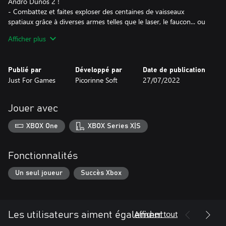
Andro Dunos 2 !
- Combattez et faites exploser des centaines de vaisseaux
spatiaux grâce à diverses armes telles que le laser, le faucon... ou
encore les missiles à tête chercheuse !
Afficher plus
– Récupérez des power-ups en abattant les ennemis.
– Musique composée par Allister Brimble (Alien Breed, Body
Blows, Project-X, Colonization, Driver ou Superfrog).
Publié par
Développé par
Date de publication
Just For Games
Picorinne Soft
27/07/2022
Jouer avec
XBOX One
XBOX Series X|S
Fonctionnalités
Un seul joueur
Succès Xbox
Afficher tout
Les utilisateurs aiment également