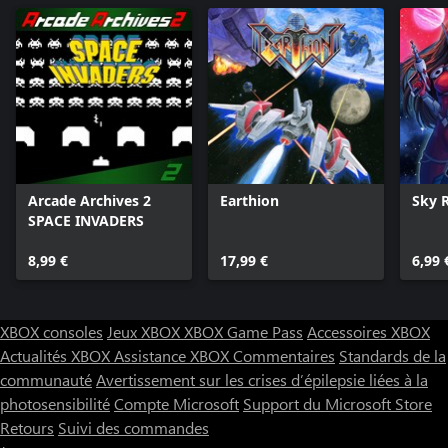
Arcade Archives 2
Earthion
Sky 
SPACE INVADERS
8,99 €
17,99 €
6,99 
XBOX consoles
Jeux XBOX
XBOX Game Pass
Accessoires XBOX
Actualités XBOX
Assistance XBOX
Commentaires
Standards de la
communauté
Avertissement sur les crises d’épilepsie liées à la
photosensibilité
Compte Microsoft
Support du Microsoft Store
Retours
Suivi des commandes