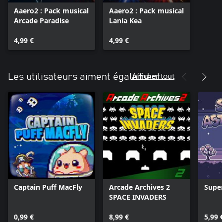
Aaero2 : Pack musical
Aaero2 : Pack musical
Arcade Paradise
Lania Kea
4,99 €
4,99 €
Afficher tout
Les utilisateurs aiment également
Captain Puff MacFly
Arcade Archives 2
Supe
SPACE INVADERS
0,99 €
8,99 €
5,99 