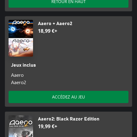
RETOUR EN HAUT
Aaero + Aaero2
18,99 €+
Jeux inclus
Aaero
Aaero2
ACCÉDEZ AU JEU
Aaero2: Black Razor Edition
19,99 €+