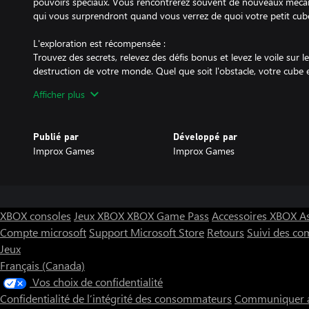
pouvoirs spéciaux. Vous rencontrerez souvent de nouveaux mécan
qui vous surprendront quand vous verrez de quoi votre petit cube
L'exploration est récompensée :
Trouvez des secrets, relevez des défis bonus et levez le voile sur 
destruction de votre monde. Quel que soit l'obstacle, votre cube 
avancer.
Afficher plus
Des environnements atmosphériques variés :
La planète Cube est un univers vaste avec un grand nombre de str
Publié par
Développé par
brutaliste, comme des abîmes brumeux cauchemardesques, des us
Improx Games
Improx Games
magma et des paysages naturels exaltants avec des rayons de soleil 
montagnes. Chaque recoin réserve une surprise !
XBOX consoles
Jeux XBOX
XBOX Game Pass
Accessoires XBOX
A
Compte microsoft
Support Microsoft Store
Retours
Suivi des c
Jeux
Français (Canada)
Vos choix de confidentialité
Confidentialité de l’intégrité des consommateurs
Communiquer a