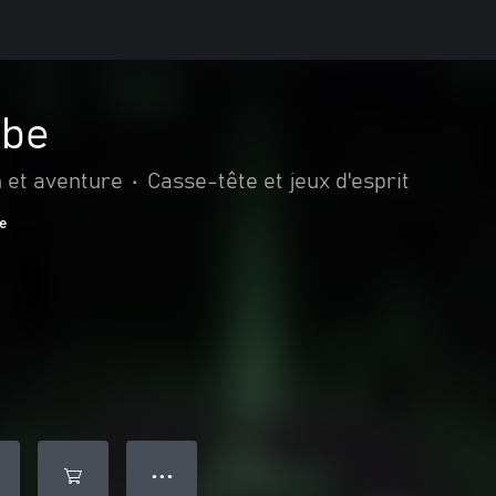
ube
n et aventure
•
Casse-tête et jeux d'esprit
ge
● ● ●