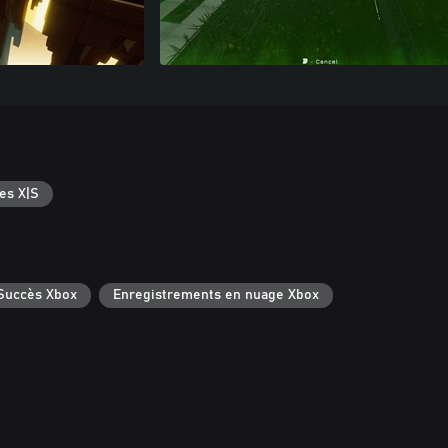
es X|S
Succès Xbox
Enregistrements en nuage Xbox