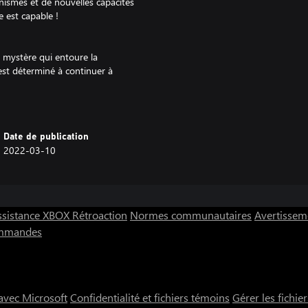
ismes et de nouvelles capacités
 est capable !
le mystère qui entoure la
est déterminé à continuer à
uctures architecturales de style
Date de publication
ines oppressantes éclairées au
2022-03-10
qui font scintiller les
ssistance XBOX
Rétroaction
Normes communautaires
Avertisseme
ommandes
vec Microsoft
Confidentialité et fichiers témoins
Gérer les fichie