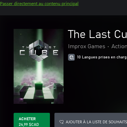
Passer directement au contenu principal
The Last C
Improx Games
•
Actio
10 Langues prises en char
ACHETER
AJOUTER À LA LISTE DE SOUHAITS
24,99 $CAD