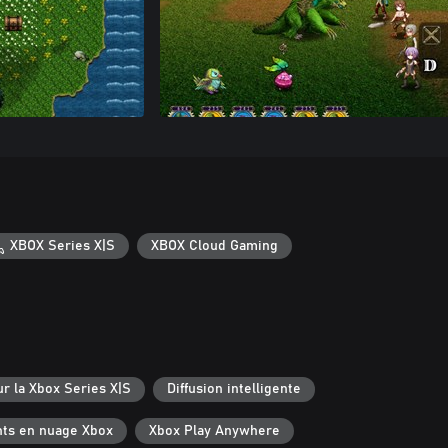
XBOX Series X|S
XBOX Cloud Gaming
r la Xbox Series X|S
Diffusion intelligente
ts en nuage Xbox
Xbox Play Anywhere