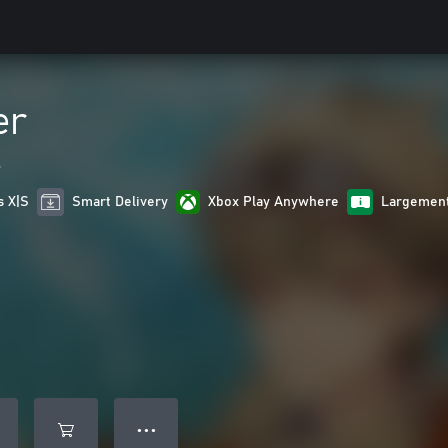
er
s
s X|S
Smart Delivery
Xbox Play Anywhere
Largement
● ● ●