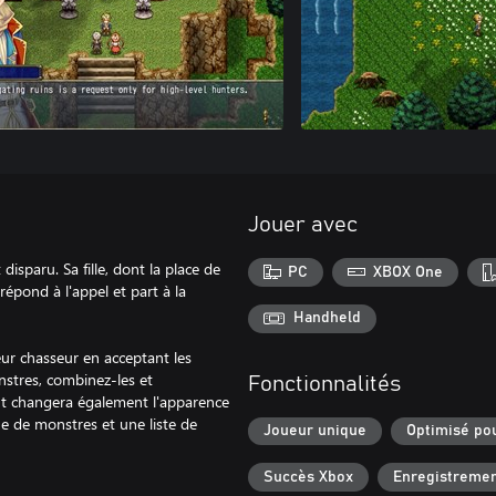
Jouer avec
disparu. Sa fille, dont la place de
PC
XBOX One
répond à l'appel et part à la
Handheld
eur chasseur en acceptant les
nstres, combinez-les et
Fonctionnalités
nt changera également l'apparence
ue de monstres et une liste de
Joueur unique
Optimisé pou
Succès Xbox
Enregistremen