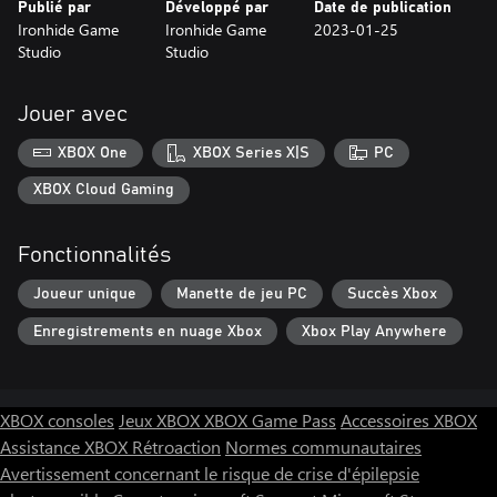
Publié par
Développé par
Date de publication
Ironhide Game
Ironhide Game
2023-01-25
Studio
Studio
Jouer avec
XBOX One
XBOX Series X|S
PC
XBOX Cloud Gaming
Fonctionnalités
Joueur unique
Manette de jeu PC
Succès Xbox
Enregistrements en nuage Xbox
Xbox Play Anywhere
XBOX consoles
Jeux XBOX
XBOX Game Pass
Accessoires XBOX
Assistance XBOX
Rétroaction
Normes communautaires
Avertissement concernant le risque de crise d'épilepsie