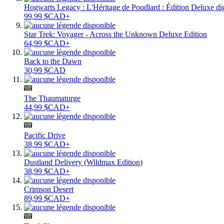
Hogwarts Legacy : L'Héritage de Poudlard : Édition Deluxe dig
99,99 $CAD+
Star Trek: Voyager - Across the Unknown Deluxe Edition
64,99 $CAD+
Back to the Dawn
30,99 $CAD
The Thaumaturge
44,99 $CAD+
Pacific Drive
38,99 $CAD+
Dustland Delivery (Wildmax Edition)
38,99 $CAD+
Crimson Desert
89,99 $CAD+