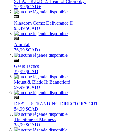
S.T.A.L.K.E.R. 2: Heart of Chornobyl
79,99 $CAD+
Kingdom Come: Deliverance II
93,49 $CAD+
Atomfall
76,99 $CAD+
Gears Tactics
39,99 $CAD
Mount & Blade II: Bannerlord
59,99 $CAD+
DEATH STRANDING DIRECTOR'S CUT
54,99 $CAD
The Stone of Madness
38,99 $CAD+