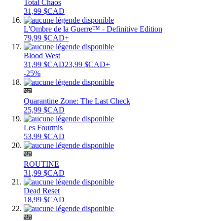
Total Chaos
31,99 $CAD
L'Ombre de la Guerre™ - Definitive Edition
79,99 $CAD+
Blood West
31,99 $CAD
23,99 $CAD+
-25%
Quarantine Zone: The Last Check
25,99 $CAD
Les Fourmis
53,99 $CAD
ROUTINE
31,99 $CAD
Dead Reset
18,99 $CAD