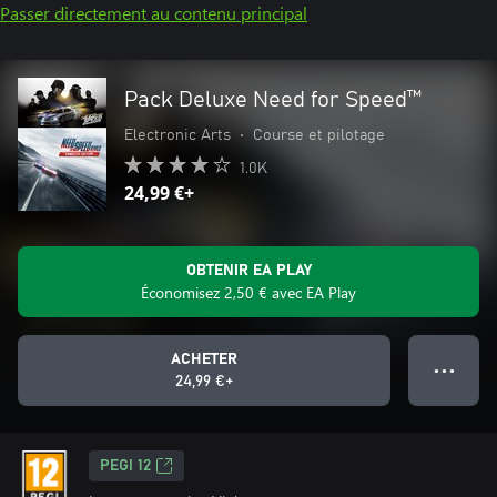
Passer directement au contenu principal
Pack Deluxe Need for Speed™
Electronic Arts
•
Course et pilotage
1.0K
24,99 €+
OBTENIR EA PLAY
Économisez 2,50 € avec EA Play
ACHETER
● ● ●
24,99 €+
PEGI 12