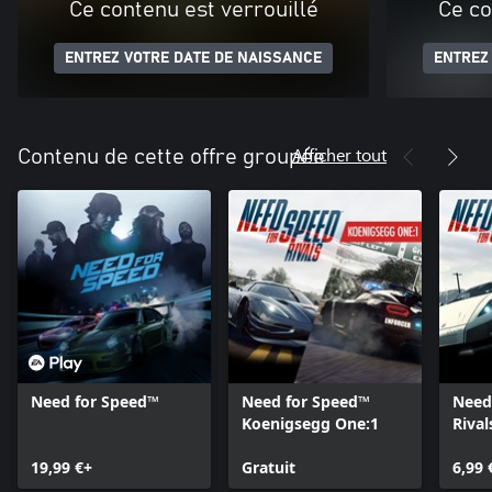
Ce contenu est verrouillé
Ce co
ENTREZ VOTRE DATE DE NAISSANCE
ENTREZ
Afficher tout
Contenu de cette offre groupée
Need for Speed™
Need for Speed™
Need
Koenigsegg One:1
Riva
Movi
19,99 €+
Gratuit
6,99 