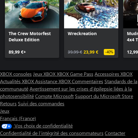
The Crew Motorfest
Wreckreation
Mudn
Deluxe Edition
4x4 T
Simu
89,99 €+
39,99 €
23,99 €
12,99
-40%
XBOX consoles
Jeux XBOX
XBOX Game Pass
Accessoires XBOX
Actualités XBOX
Assistance XBOX
Commentaires
Standards de la
communauté
Avertissement sur les crises d’épilepsie liées à la
photosensibilité
Compte Microsoft
Support du Microsoft Store
Retours
Suivi des commandes
Jeux
Français (France)
Vos choix de confidentialité
Confidentialité de l’intégrité des consommateurs
Contacter