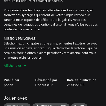
détruire les briques et toucher le pactole.
Progressez dans les chapitres, affrontez des boss puissants, et
trouvez des synergies qui feront de votre simple revolver un
canon à main capable de défier toute la galaxie. Avec des
centaines de reliques et d'options d'arsenal, vous n'allez pas vous
contenter de viser et tirer.
MISSION PRINCIPALE
Sélectionnez un chapitre et une arme, pimentez l'expérience avec
une mission annexe, et tirez jusqu'à décrocher la victoire… qui ne
sera pas facile à obtenir, alors peaufinez votre arsenal pour vous
en mettre plein les poches.
Afficher plus
ARSENAL
Les tireurs ont des compétences uniques, les chargeurs de la
boutique donnent des compétences à vos munitions, qui elles-
Publié par
Développé par
Date de publication
mêmes possèdent… des… compétences. Une avalanche de
poncle
Doonutsaur
21/08/2025
compétences, en somme. Créez un arsenal renforcé avec des
reliques, qui vous apportent… devinez ? Des compétences.
Jouer avec
NIVEAUX VARIÉS
Sélectionnez un chapitre et une arme, choisissez une mission