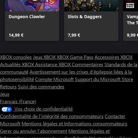
Dungeon Clawler
Slots & Daggers
Vamp
The 
from
14,99 €
7,99 €
Surv
9,99 
XBOX consoles
Jeux XBOX
XBOX Game Pass
Accessoires XBOX
Actualités XBOX
Assistance XBOX
Commentaires
Standards de la
communauté
Avertissement sur les crises d’épilepsie liées à la
photosensibilité
Compte Microsoft
Support du Microsoft Store
Retours
Suivi des commandes
Jeux
Français (France)
Vos choix de confidentialité
Confidentialité de l’intégrité des consommateurs
Contacter
Microsoft
Mentions légales et Informations consommateurs
Gerer ou annuler l’abonnement
Mentions légales et