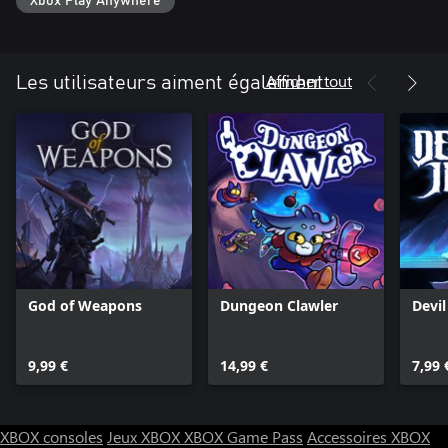
Xbox Play Anywhere
Afficher tout
Les utilisateurs aiment également
God of Weapons
Dungeon Clawler
Devi
9,99 €
14,99 €
7,99 
XBOX consoles
Jeux XBOX
XBOX Game Pass
Accessoires XBOX