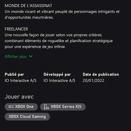
MONDE DE L'ASSASSINAT
Un monde vivant et vibrant peuplé de personnages intrigants et
d'opportunités meurtrières.
FREELANCER
Une nouvelle façon de jouer selon vos propres critères,
combinant éléments de roguelike et planification stratégique
pour une expérience de jeu infinie.
Afficher plus
HITMAN le monde de l'assassinat regroupe le meilleur de
HITMAN, HITMAN 2 et HITMAN 3, y compris la campagne
principale, les modes Contrat, Escalade et Cible fugitive et du
Publié par
Développé par
Date de publication
contenu live.
IO Interactive A/S
IO Interactive A/S
20/01/2022
Jouer avec
XBOX One
XBOX Series X|S
XBOX Cloud Gaming