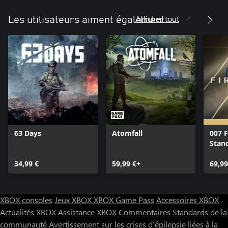
Afficher tout
Les utilisateurs aiment également
63 Days
Atomfall
007 F
Stan
34,99 €
59,99 €+
69,99
XBOX consoles
Jeux XBOX
XBOX Game Pass
Accessoires XBOX
Actualités XBOX
Assistance XBOX
Commentaires
Standards de la
communauté
Avertissement sur les crises d’épilepsie liées à la