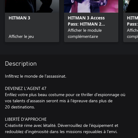
HITMAN 3
HITMAN 3 Access
HITM
Pass: HITMAN 2
Pass
Standard
Afficher le module
Comp
Affic
Afficher le jeu
complémentaire
Seas
compl
Description
Infiltrez le monde de l'assassinat.
DEVENEZ L'AGENT 47
Enfilez votre plus beau costume pour ce thriller d'espionnage où
vos talents d'assassin seront mis à l'épreuve dans plus de
20 destinations.
LIBERTÉ D'APPROCHE
Créativité rime avec létalité. Déverrouillez de l'équipement et
redoublez d'ingéniosité dans les missions rejouables à l'envi.