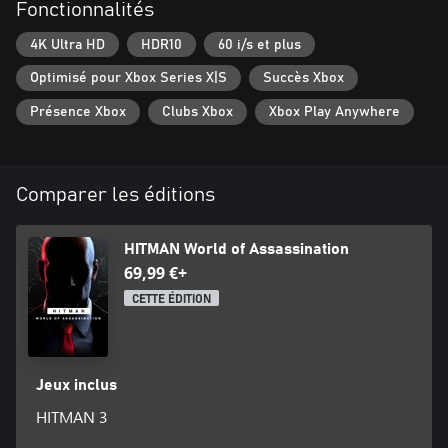
Fonctionnalités
4K Ultra HD
HDR10
60 i/s et plus
Optimisé pour Xbox Series X|S
Succès Xbox
Présence Xbox
Clubs Xbox
Xbox Play Anywhere
Comparer les éditions
HITMAN World of Assassination
69,99 €+
CETTE ÉDITION
Jeux inclus
HITMAN 3