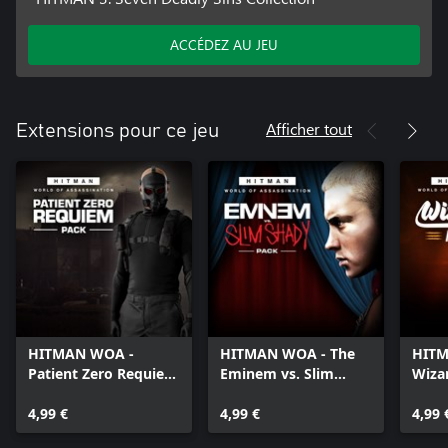
ACCÉDEZ AU JEU
Afficher tout
Extensions pour ce jeu
HITMAN WOA -
HITMAN WOA - The
HITM
Patient Zero Requiem
Eminem vs. Slim
Wiza
Pack
Shady Pack
4,99 €
4,99 €
4,99 