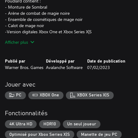
Poudlard contient :
- Monture de Sombral
- Arène de combat de magie noire
- Ensemble de cosmétiques de mage noir
- Calot de mage noir
-Version digitales Xbox One et Xbox Series X|S
Afficher plus
Comprend la quête de la Boutique hantée de Pré-au-Lard, qui
donne accès à un niveau supplémentaire, à l'ensemble de
cosmétiques du commerçant de Pré-au-Lard, ainsi qu'à une
Publié par
Développé par
Date de publication
boutique de Pré-au-Lard.
Warner Bros. Games
Avalanche Software
07/02/2023
Nouvelles fonctionnalités :
- Mode Photo
Jouer avec
- Réinitialisation de talents
PC
XBOX One
XBOX Series X|S
De nouveaux objets cosmétiques disponibles dès maintenant
pour tous les joueurs: Les lunettes qui ont survécu, Uniforme et
manteau de prisonnier d'Azkaban, Monture d'Hippogriffe d'Onyx,
Fonctionnalités
Recette de la potion Felix Felicis, 2 balais de mage noir
4K Ultra HD
HDR10
Un seul joueur
Optimisé pour Xbox Series X|S
Manette de jeu PC