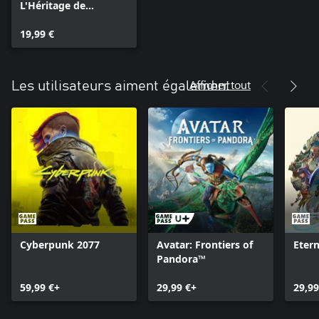
L'Héritage de
Poudlard : Pack
Magie noire
19,99 €
Afficher tout
Les utilisateurs aiment également
Cyberpunk 2077
Avatar: Frontiers of
Etern
Pandora™
59,99 €+
29,99 €+
29,99