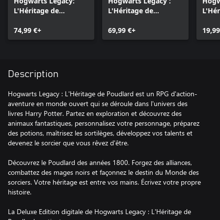
Hogwarts Legacy:
Hogwarts Legacy :
Hogw
L'Héritage de
L'Héritage de
L'Hér
Poudlard
Poudlard, version
Poudl
74,99 €+
Xbox One
69,99 €+
Magi
19,99
Description
Hogwarts Legacy : L'Héritage de Poudlard est un RPG d'action-
aventure en monde ouvert qui se déroule dans l'univers des
livres Harry Potter. Partez en exploration et découvrez des
animaux fantastiques, personnalisez votre personnage, préparez
des potions, maîtrisez les sortilèges, développez vos talents et
devenez le sorcier que vous rêvez d'être.
Découvrez le Poudlard des années 1800. Forgez des alliances,
combattez des mages noirs et façonnez le destin du Monde des
sorciers. Votre héritage est entre vos mains. Écrivez votre propre
histoire.
La Deluxe Edition digitale de Hogwarts Legacy : L'Héritage de