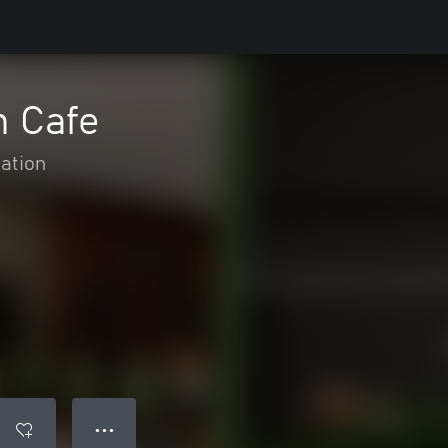
n Cafe
ation
● ● ●