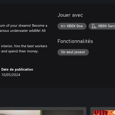
Jouer avec
rium of your dreams! Become a
XBOX One
XBOX Seri
various underwater wildlife! All
Fonctionnalités
nterior, hire the best workers
me and spend their money.
Un seul joueur
Date de publication
10/05/2024