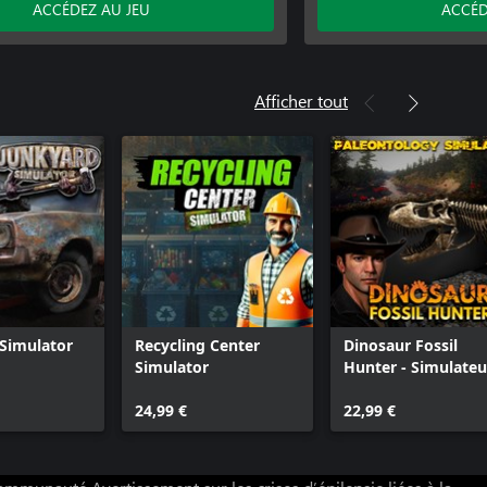
ACCÉDEZ AU JEU
ACCÉD
Afficher tout
Simulator
Recycling Center
Dinosaur Fossil
Simulator
Hunter - Simulateu
de paléontologie
24,99 €
22,99 €