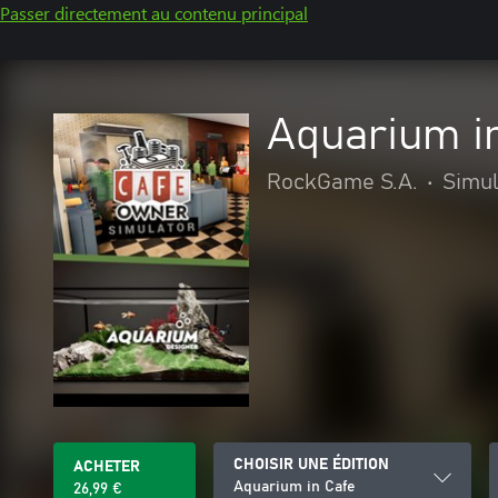
Passer directement au contenu principal
Aquarium i
RockGame S.A.
•
Simul
CHOISIR UNE ÉDITION
ACHETER
Aquarium in Cafe
26,99 €