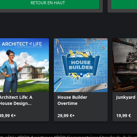
RETOUR EN HAUT
Architect Life: A
House Builder
Junkyard 
House Design
Overtime
Simulator
39,99 €+
29,99 €+
19,99 €