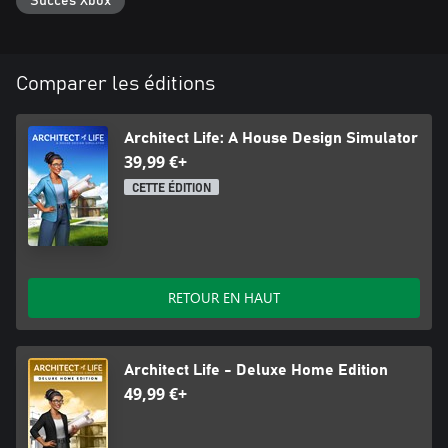
Succès Xbox
détendez-vous en admirant vos créations au sein de leur biome
Comparer les éditions
Architect Life: A House Design Simulator
39,99 €+
CETTE ÉDITION
RETOUR EN HAUT
Architect Life - Deluxe Home Edition
49,99 €+