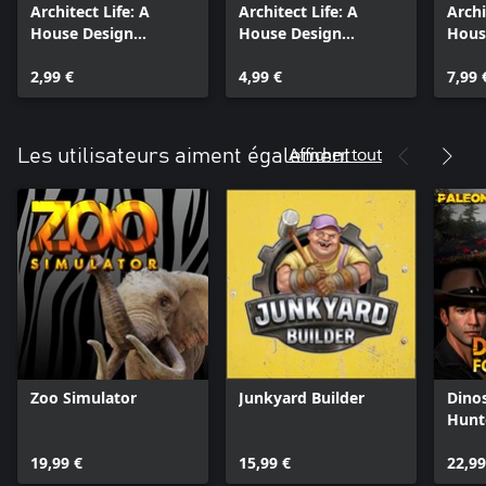
Architect Life: A
Architect Life: A
Archi
House Design
House Design
Hous
Simulator -
Simulator - Sketch
Simu
Architect's Home
2,99 €
House Pack
4,99 €
Pack
7,99 
Office
Afficher tout
Les utilisateurs aiment également
Zoo Simulator
Junkyard Builder
Dinos
Hunt
de p
19,99 €
15,99 €
22,99