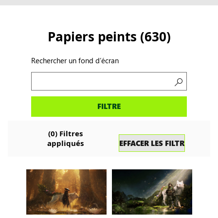
Papiers peints
(
630
)
Rechercher un fond d’écran
Rechercher
FILTRE
un
fond
d’écran
(
0
)
Filtres
EFFACER LES FILTRES
appliqués