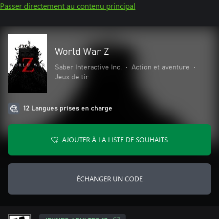
Passer directement au contenu principal
World War Z
Saber Interactive Inc.
•
Action et aventure
•
Jeux de tir
12 Langues prises en charge
AJOUTER À LA LISTE DE SOUHAITS
ÉCHANGER UN CODE