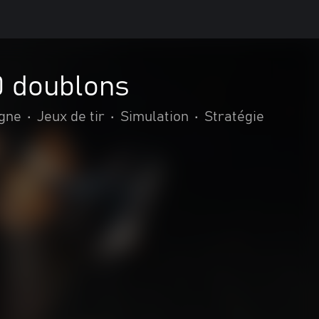
0 doublons
igne
•
Jeux de tir
•
Simulation
•
Stratégie