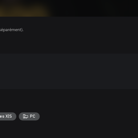
séparément).
es X|S
PC