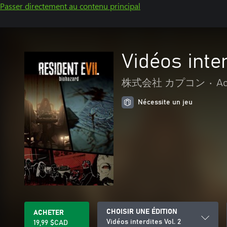
Passer directement au contenu principal
Vidéos inter
株式会社 カプコン
•
Ac
Nécessite un jeu
CHOISIR UNE ÉDITION
ACHETER
Vidéos interdites Vol. 2
19,99 $CAD