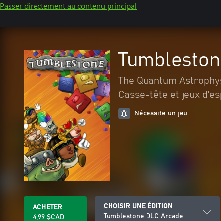
Passer directement au contenu principal
Tumbleston
The Quantum Astrophys
Casse-tête et jeux d'es
Nécessite un jeu
CHOISIR UNE ÉDITION
ACHETER
Tumblestone DLC Arcade
4,99 $CAD