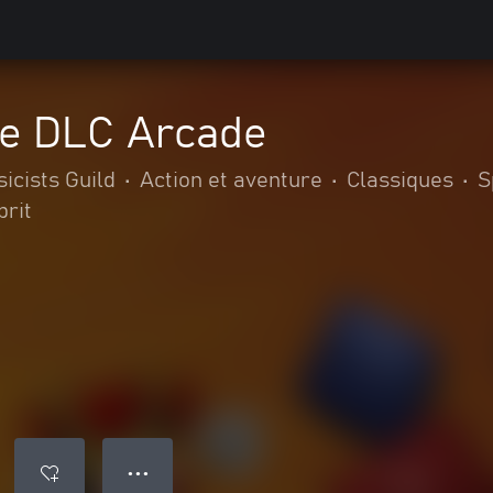
e DLC Arcade
icists Guild
•
Action et aventure
•
Classiques
•
S
prit
● ● ●