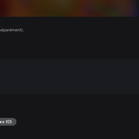
séparément).
es X|S