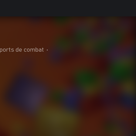
ports de combat
•