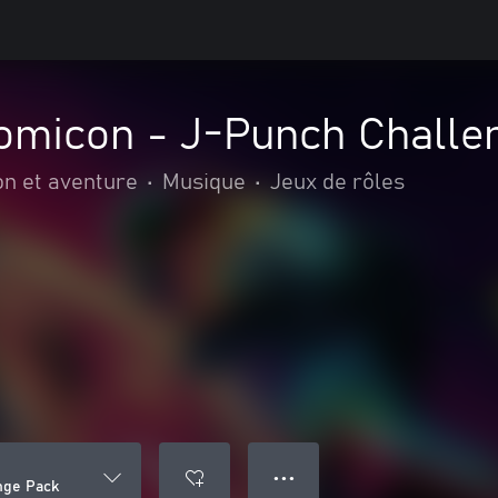
omicon - J-Punch Challe
on et aventure
•
Musique
•
Jeux de rôles
● ● ●
nge Pack