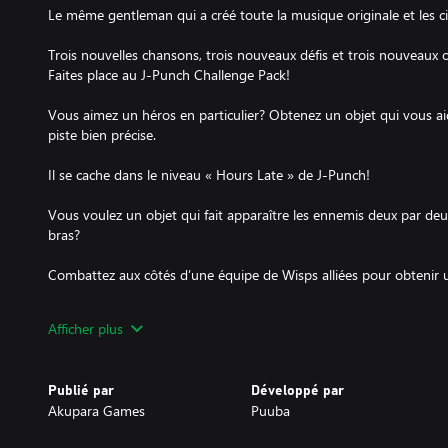
Le même gentleman qui a créé toute la musique originale et les 
Trois nouvelles chansons, trois nouveaux défis et trois nouveaux o
Faites place au J-Punch Challenge Pack!
Vous aimez un héros en particulier? Obtenez un objet qui vous a
piste bien précise.
Il se cache dans le niveau « Hours Late » de J-Punch!
Vous voulez un objet qui fait apparaître les ennemis deux par deu
bras?
Combattez aux côtés d’une équipe de Wisps alliées pour obtenir
Mesurez-vous à « Shoes » par J-Punch!
Afficher plus
Enfin, « Make It Blue » de J-Punch complète notre première série d
Publié par
Développé par
Réussissez les trois chansons assez rapidement et vous recevrez 
Akupara Games
Puuba
de speedrunning et nommé en l’honneur de notre champion!