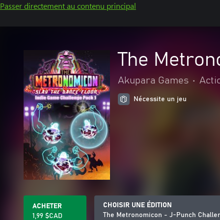
Passer directement au contenu principal
The Metron
Akupara Games
•
Acti
Nécessite un jeu
CHOISIR UNE ÉDITION
ACHETER
The Metronomicon - J-Punch Challe
1,99 $CAD