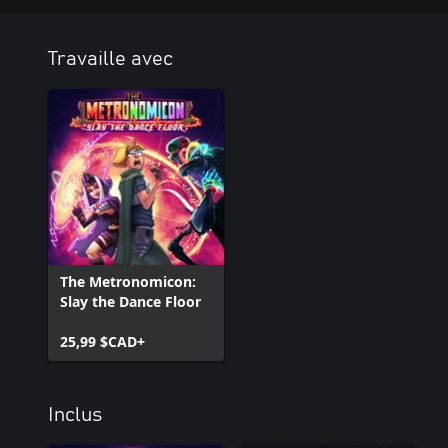
Les trois chansons sont jouables à la fois en mode Jeu libre et Ar
… et maintenant en mode Histoire!
Travaille avec
The Metronomicon:
Slay the Dance Floor
25,99 $CAD+
Inclus