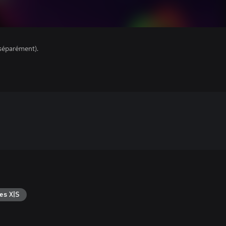
séparément).
es X|S