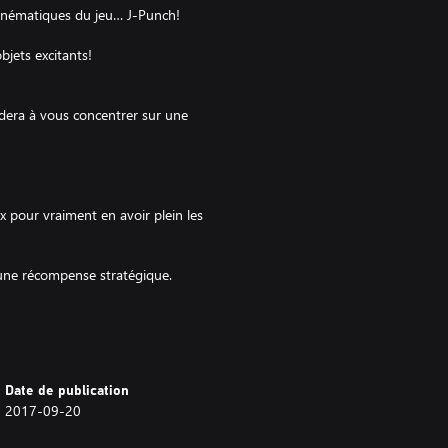
cinématiques du jeu… J-Punch!
bjets excitants!
idera à vous concentrer sur une
x pour vraiment en avoir plein les
 une récompense stratégique.
e défis style « Gotta Go Fast ».
Date de publication
un objet conçu pour les tournois
2017-09-20