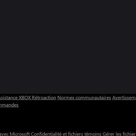
ssistance XBOX
Rétroaction
Normes communautaires
Avertisseme
ommandes
vec Microsoft
Confidentialité et fichiers témoins
Gérer les fichie