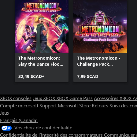
The Metronomicon:
The Metronomicon -
Slay the Dance Floor
Challenge Pack
Deluxe Edition
Bundle
32,49 $CAD+
7,99 $CAD
XBOX consoles
Jeux XBOX
XBOX Game Pass
Accessoires XBOX
A
Compte microsoft
Support Microsoft Store
Retours
Suivi des c
Jeux
Français (Canada)
Vos choix de confidentialité
Confidentialité de l’intégrité des consommateurs
Communiquer a