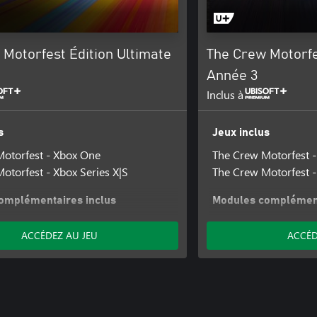
Motorfest Édition Ultimate
The Crew Motorfe
Année 3
Inclus à
s
Jeux inclus
otorfest - Xbox One
The Crew Motorfest 
otorfest - Xbox Series X|S
The Crew Motorfest -
omplémentaires inclus
Modules complément
otorfest | Fitted Jungle Pack
The Crew Motorfest |
ACCÉDEZ AU JEU
ACCÉD
otorfest | Fitted Rainbow Pack
The Crew Motorfest | 
otorfest | Pass Année 1
The Crew Motorfest |
otorfest | Pass Année 2
The Crew Motorfest |
The Crew Motorfest |