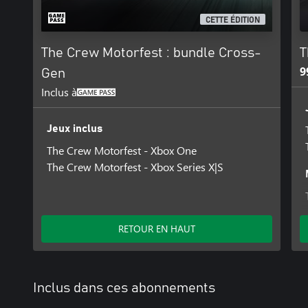
fonctionnalités en ligne et au mode multijoueur en ligne.
CETTE ÉDITION
The Crew Motorfest : bundle Cross-
T
9
Gen
Inclus à
Jeux inclus
The Crew Motorfest - Xbox One
The Crew Motorfest - Xbox Series X|S
RETOUR EN HAUT
Inclus dans ces abonnements