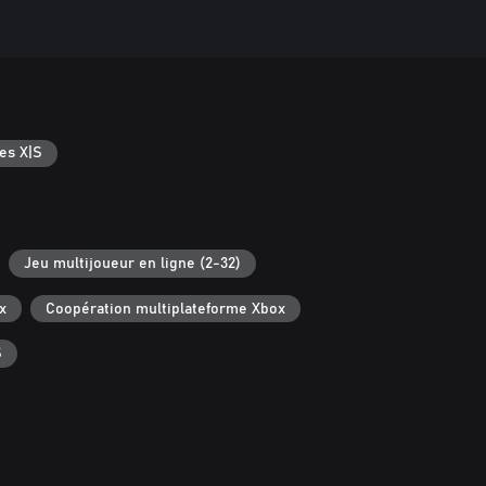
es X|S
Jeu multijoueur en ligne (2-32)
x
Coopération multiplateforme Xbox
S