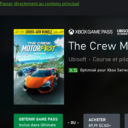
Passer directement au contenu principal
The Crew M
Ubisoft
•
Course et pil
Optimisé pour Xbox Serie
OBTENIR GAME PASS
ACHETER
- OU -
Inclus dans Ultimate
89,99 $CAD+