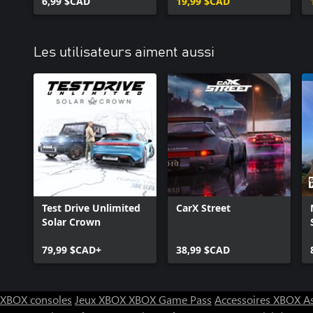
6,99 $CAD
19,99 $CAD
Les utilisateurs aiment aussi
Test Drive Unlimited
CarX Street
Solar Crown
79,99 $CAD+
38,99 $CAD
XBOX consoles
Jeux XBOX
XBOX Game Pass
Accessoires XBOX
A