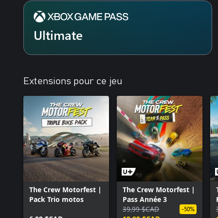
Ultimate
Extensions pour ce jeu
The Crew Motorfest |
The Crew Motorfest |
Pack Trio motos
Pass Année 3
39,99 $CAD
-50%