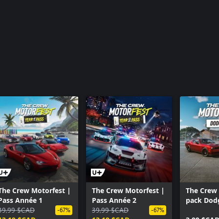
The Crew Motorfest |
The Crew Motorfest |
The Crew 
Pass Année 1
Pass Année 2
pack Dod
39,99 $CAD
39,99 $CAD
-67%
-67%