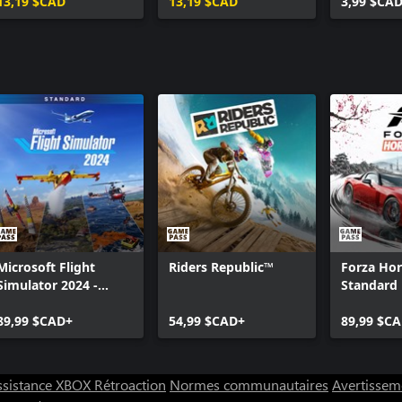
13,19 $CAD
13,19 $CAD
3,99 $CA
Microsoft Flight
Riders Republic™
Forza Hor
Simulator 2024 -
Standard 
Standard Edition
89,99 $CAD+
54,99 $CAD+
89,99 $C
ssistance XBOX
Rétroaction
Normes communautaires
Avertisseme