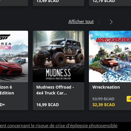
D
13,49 $CAD
12,79 $CAD
Afficher tout
izon 6
Mudness Offroad -
Wreckreation
Edition
4x4 Truck Car
Simulator
53,99 $CAD
-
AD+
16,99 $CAD
32,39 $CAD
nt concernant le risque de crise d'épilepsie photosensible