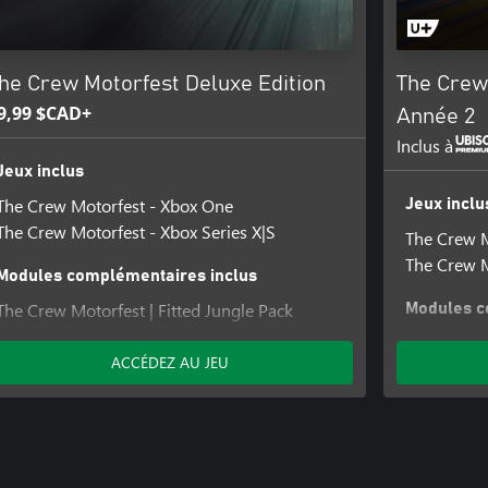
he Crew Motorfest Deluxe Edition
The Crew 
9,99 $CAD+
Année 2
Inclus à
Jeux inclus
The Crew Motorfest - Xbox One
Jeux inclu
The Crew Motorfest - Xbox Series X|S
The Crew M
The Crew M
Modules complémentaires inclus
The Crew Motorfest | Fitted Jungle Pack
Modules c
The Crew Motorfest | Fitted Rainbow Pack
The Crew M
ACCÉDEZ AU JEU
The Crew M
The Crew M
The Crew M