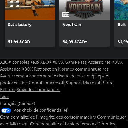
Satisfactory
Voidtrain
Raft
51,99 $CAD
34,99 $CAD+
31,9
XBOX consoles
Jeux XBOX
XBOX Game Pass
Accessoires XBOX
Assistance XBOX
Rétroaction
Normes communautaires
Avertissement concernant le risque de crise d'épilepsie
photosensible
Compte microsoft
Support Microsoft Store
Retours
Suivi des commandes
Jeux
Français (Canada)
Vos choix de confidentialité
Confidentialité de l’intégrité des consommateurs
Communiquer
avec Microsoft
Confidentialité et fichiers témoins
Gérer les