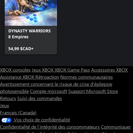
DYNASTY WARRIORS
8 Empires
54,99 $CAD+
XBOX consoles
Jeux XBOX
XBOX Game Pass
Accessoires XBOX
Assistance XBOX
Rétroaction
Normes communautaires
Avertissement concernant le risque de crise d'épilepsie
photosensible
Compte microsoft
Support Microsoft Store
Retours
Suivi des commandes
Jeux
Français (Canada)
Vos choix de confidentialité
Confidentialité de l’intégrité des consommateurs
Communiquer