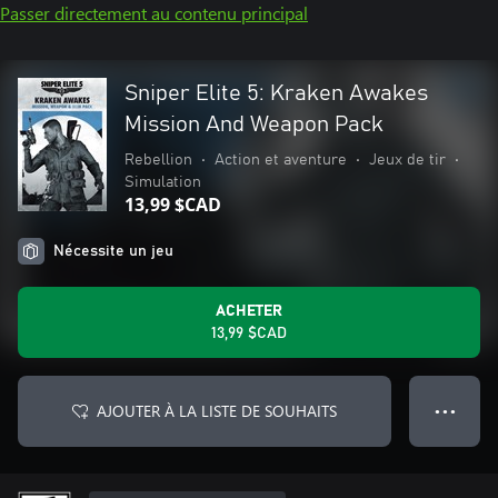
Passer directement au contenu principal
Sniper Elite 5: Kraken Awakes
Mission And Weapon Pack
Rebellion
•
Action et aventure
•
Jeux de tir
•
Simulation
13,99 $CAD
Nécessite un jeu
ACHETER
13,99 $CAD
AJOUTER À LA LISTE DE SOUHAITS
● ● ●