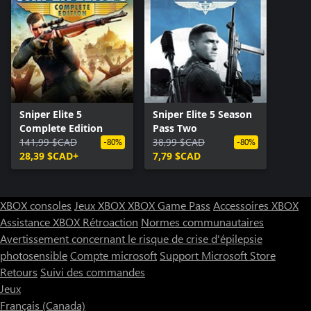
Sniper Elite 5
Sniper Elite 5 Season
Complete Edition
Pass Two
141,99 $CAD
38,99 $CAD
-80%
-80%
28,39 $CAD+
7,79 $CAD
XBOX consoles
Jeux XBOX
XBOX Game Pass
Accessoires XBOX
Assistance XBOX
Rétroaction
Normes communautaires
Avertissement concernant le risque de crise d'épilepsie
photosensible
Compte microsoft
Support Microsoft Store
Retours
Suivi des commandes
Jeux
Français (Canada)