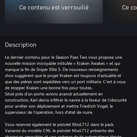
Ce contenu est verrouillé
Ce co
Description
Le dernier contenu pour le Season Pass Two vous propose une
nouvelle mission incroyable intitulée « Kraken Awakes » et qui
marque la fin de Sniper Elite 5. De nouveaux renseignements
choc suggèrent que le projet Kraken est toujours d'actualité et
que des pièces sont expédiées vers un port militaire. C'est à vous
de stopper Kraken une bonne fois pour toutes.
Situé près d'un porte-avions avancé actuellement en
construction, Karl devra infiltrer le navire à la faveur de l'obscurité
pour arrêter son déploiement et mettre Friedrich Vogel, le
superviseur de l'opération, hors d'état de nuire.
Vous recevrez également le pistolet Mod.712 dans le pack.
Variante du modèle C96, le pistolet Mod.712 présente des
chargeurs amovibles et une cadence de tir automatique élevée