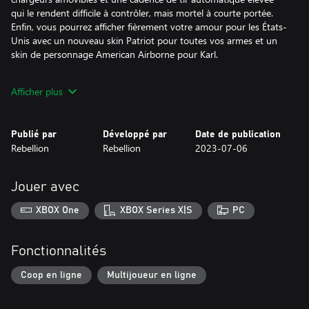
qui le rendent difficile à contrôler, mais mortel à courte portée.
Enfin, vous pourrez afficher fièrement votre amour pour les États-
Unis avec un nouveau skin Patriot pour toutes vos armes et un
skin de personnage American Airborne pour Karl.
# Ce pack contient :
Afficher plus
• La mission Kraken Awakes
• Le pistolet Mod.712
• Le skin d'arme Patriot
Publié par
Développé par
Date de publication
• Le skin de personnage American Airborne (pour Karl)
Rebellion
Rebellion
2023-07-06
Jouer avec
XBOX One
XBOX Series X|S
PC
Fonctionnalités
Coop en ligne
Multijoueur en ligne