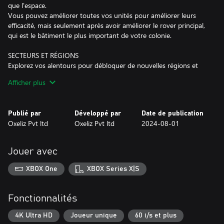
que l'espace.
Vous pouvez améliorer toutes vos unités pour améliorer leurs
efficacité, mais seulement après avoir améliorer le rover principal,
qui est le bâtiment le plus important de votre colonie.
SECTEURS ET RÉGIONS
Explorez vos alentours pour débloquer de nouvelles régions et
ainsi grandire votre colonie. Chaque régions est divisée en
Afficher plus
secteurs, et chaque secteurs donne accès à differentes ressources.
Ou sera tout simplement un secteur simple, pratique pour des
écoles, zones de loisirs et autres structures requise pour le bien
Publié par
Développé par
Date de publication
êtres de vos colons.
Oxeliz Pvt ltd
Oxeliz Pvt ltd
2024-08-01
UNE ARRIVÉE CONSTANTE DE COLONS
Tous le monde souhaite rejoindre votre colonie, alors soyez prêt
Jouer avec
à les accueillirs.
Votre mission est de vous assurer qu'ils vivent une vie longue et
XBOX One
XBOX Series X|S
prospère, alors soyez certain de leurs donner tout ce dont ils ont
besoin: nourriture, logement, éducation,travail et bien plus.
Acceptez ce challenge et vous serez récompensé avec une colonie
Fonctionnalités
grandissante.
4K Ultra HD
Joueur unique
60 i/s et plus