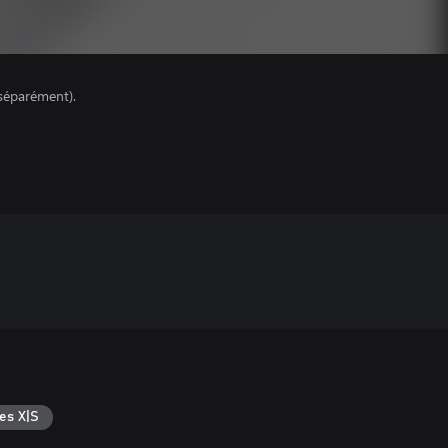
séparément).
es X|S