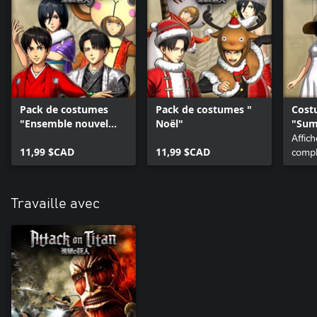
Pack de costumes
Pack de costumes "
Cost
"Ensemble nouvel
Noël"
"Sum
an"
Affic
11,99 $CAD
11,99 $CAD
compl
Travaille avec