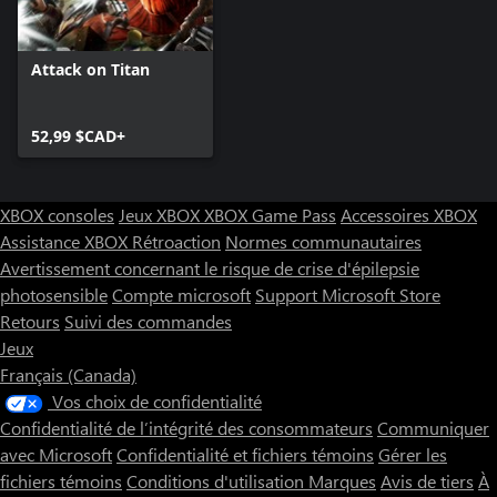
Attack on Titan
52,99 $CAD+
XBOX consoles
Jeux XBOX
XBOX Game Pass
Accessoires XBOX
Assistance XBOX
Rétroaction
Normes communautaires
Avertissement concernant le risque de crise d'épilepsie
photosensible
Compte microsoft
Support Microsoft Store
Retours
Suivi des commandes
Jeux
Français (Canada)
Vos choix de confidentialité
Confidentialité de l’intégrité des consommateurs
Communiquer
avec Microsoft
Confidentialité et fichiers témoins
Gérer les
fichiers témoins
Conditions d'utilisation
Marques
Avis de tiers
À