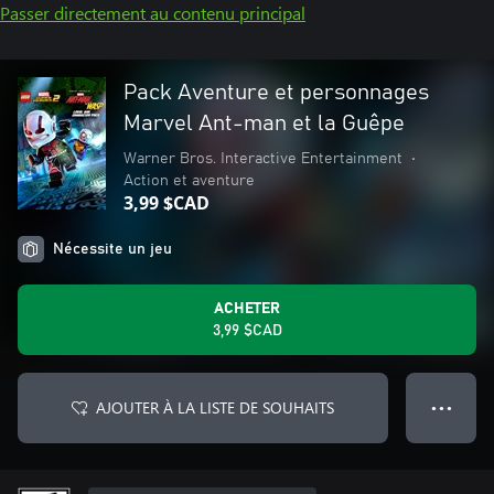
Passer directement au contenu principal
Pack Aventure et personnages
Marvel Ant-man et la Guêpe
Warner Bros. Interactive Entertainment
•
Action et aventure
3,99 $CAD
Nécessite un jeu
ACHETER
3,99 $CAD
AJOUTER À LA LISTE DE SOUHAITS
● ● ●