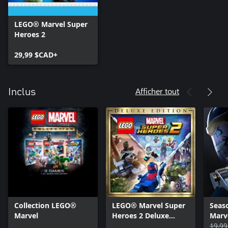
LEGO® Marvel Super
Heroes 2
29,99 $CAD+
Afficher tout
Inclus
Collection LEGO®
LEGO® Marvel Super
Seas
Marvel
Heroes 2 Deluxe
Marv
Edition
2
19,9