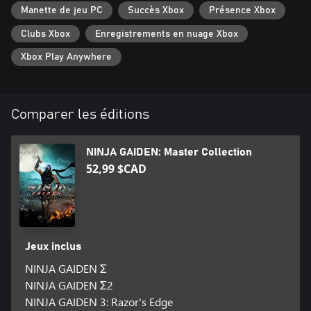
Remarque : ce produit est inclus dans « NINJA GAIDEN: Master
Manette de jeu PC
Succès Xbox
Présence Xbox
Collection » et dans « NINJA GAIDEN: Master Collection Deluxe
Edition ». Il est impossible de l'acheter individuellement.
Clubs Xbox
Enregistrements en nuage Xbox
Remarque : si vous utilisez Windows® 11, les prérequis pour la
Xbox Play Anywhere
version PC se conformeront aux prérequis système de
Windows® 11.
Remarque : pour plus de détails concernant la version PC, veuillez
vous rendre sur le site officiel.
Comparer les éditions
NINJA GAIDEN: Master Collection
52,99 $CAD
Jeux inclus
NINJA GAIDEN Σ
NINJA GAIDEN Σ2
NINJA GAIDEN 3: Razor's Edge