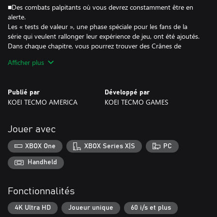
■Des combats palpitants où vous devrez constamment être en
alerte.
Les « tests de valeur », une phase spéciale pour les fans de la
série qui veulent rallonger leur expérience de jeu, ont été ajoutés.
Dans chaque chapitre, vous pourrez trouver des Crânes de
crystal cachés qui servent de portail pour les zones des « tests de
Afficher plus
valeur ». En pénétrant dans ces zones, le joueur devra affronter
les plus puissants ennemis de toute la série « NINJA GAIDEN ».
Publié par
Développé par
■Améliorez vos personnages pour rallonger la durée de vie du
KOEI TECMO AMERICA
KOEI TECMO GAMES
jeu !
Vous pourrez déverrouiller de nouvelles armes et de nouveaux
ninpo pour améliorer vos personnages en collectionnant les
Jouer avec
« scarabées dorés », en utilisant le « Karma » amassé lors de vos
combats, et bien plus encore ! Évidemment, les améliorations
XBOX One
XBOX Series X|S
PC
effectuées restent actives lorsque vous lancez une Nouvelle partie
+ ! Parmi les techniques pouvant être déverrouillées, vous
Handheld
pourrez découvrir des techniques inédites telles que la « Ruée de
la cigale » (qui permet d'esquiver n'importe quelle attaque
Fonctionnalités
ennemie) ou la « Méditation » (qui vous permet de consommer
votre jauge de Ki pour récupérer de la santé.
4K Ultra HD
Joueur unique
60 i/s et plus