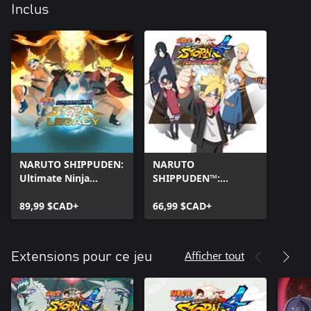
Inclus
NARUTO SHIPPUDEN:
NARUTO
Ultimate Ninja
SHIPPUDEN™:
STORM Legacy
Ultimate Ninja®
89,99 $CAD+
STORM 4 ROAD TO
66,99 $CAD+
BORUTO
Afficher tout
Extensions pour ce jeu