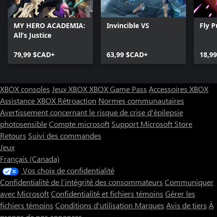
MY HERO ACADEMIA:
Invincible VS
Fly 
All’s Justice
79,99 $CAD+
63,99 $CAD+
18,9
XBOX consoles
Jeux XBOX
XBOX Game Pass
Accessoires XBOX
Assistance XBOX
Rétroaction
Normes communautaires
Avertissement concernant le risque de crise d'épilepsie
photosensible
Compte microsoft
Support Microsoft Store
Retours
Suivi des commandes
Jeux
Français (Canada)
Vos choix de confidentialité
Confidentialité de l’intégrité des consommateurs
Communiquer
avec Microsoft
Confidentialité et fichiers témoins
Gérer les
fichiers témoins
Conditions d'utilisation
Marques
Avis de tiers
À
propos de nos annonces