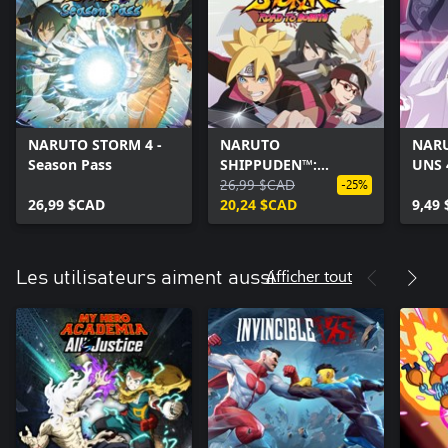
NARUTO STORM 4 -
NARUTO
NARU
Season Pass
SHIPPUDEN™:
UNS 
Ultimate Ninja®
26,99 $CAD
BORU
-25%
26,99 $CAD
STORM 4 ROAD TO
20,24 $CAD
FUTU
9,49
BORUTO Pack
Afficher tout
Les utilisateurs aiment aussi