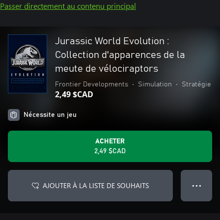
Passer directement au contenu principal
Jurassic World Evolution :
Collection d'apparences de la
meute de vélociraptors
Frontier Developments
•
Simulation
•
Stratégie
2,49 $CAD
Nécessite un jeu
ACHETER
2,49 $CAD
AJOUTER À LA LISTE DE SOUHAITS
● ● ●