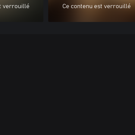
 verrouillé
Ce contenu est verrouillé