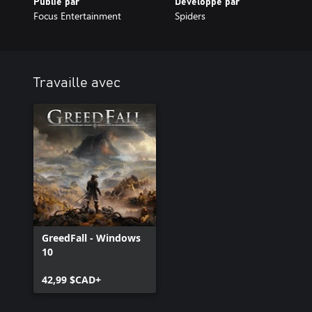
Publié par
Développé par
Focus Entertainment
Spiders
Travaille avec
GreedFall - Windows
10
42,99 $CAD+