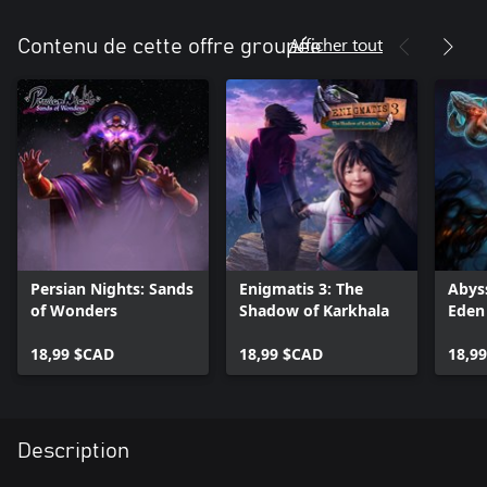
Afficher tout
Contenu de cette offre groupée
Persian Nights: Sands
Enigmatis 3: The
Abyss
of Wonders
Shadow of Karkhala
Eden
18,99 $CAD
18,99 $CAD
18,9
Description