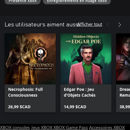
Présence Xbox
Enregistrements en nuage Xbox
Afficher tout
Les utilisateurs aiment aussi
Necrophosis: Full
Edgar Poe : Jeu
Drea
Consciousness
d’Objets Cachés
Rema
Colle
26,99 $CAD
14,99 $CAD
38,9
XBOX consoles
Jeux XBOX
XBOX Game Pass
Accessoires XBOX