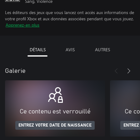
Sang, Violence
Les éditeurs des jeux que vous lancez ont accès aux informations de
votre profil Xbox et aux données associées pendant que vous jouez.
Apprenez-en plus
DÉTAILS
AVIS
AUTRES
Galerie
Ce contenu est verrouillé
Ce co
ENTREZ VOTRE DATE DE NAISSANCE
ENTREZ