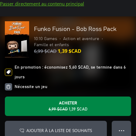
Passer directement au contenu principal
Funko Fusion - Bob Ross Pack
10:10 Games
•
Action et aventure
•
Famille et enfants
6,99 $CAD
1,39 $CAD
En promotion : économisez 5,60 $CAD, se termine dans 6
jours
Nécessite un jeu
ACHETER
6,99 $CAD
1,39 $CAD
AJOUTER À LA LISTE DE SOUHAITS
● ● ●