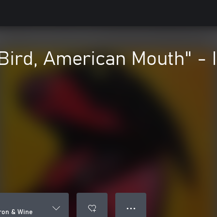
 Bird, American Mouth" - 
● ● ●
Iron & Wine