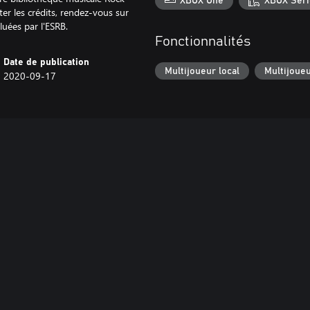
XBOX One
XBOX Seri
r les crédits, rendez-vous sur
uées par l'ESRB.
Fonctionnalités
Date de publication
Multijoueur local
Multijoueu
2020-09-17