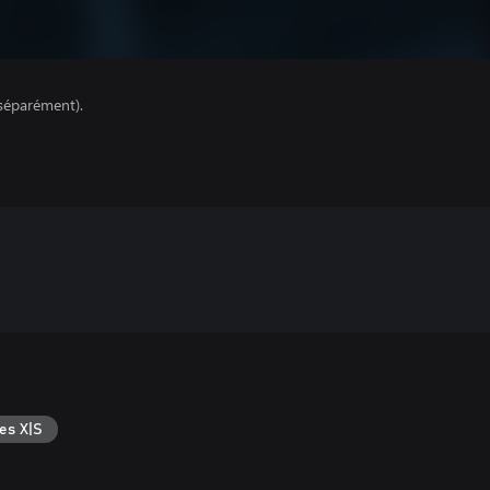
séparément).
es X|S