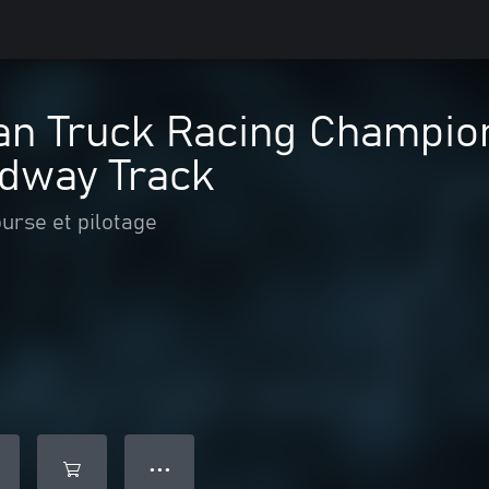
an Truck Racing Champion
dway Track
urse et pilotage
● ● ●