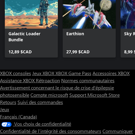
ouvert en 3D. Chaque niveau est conçu avec un haut niveau de
détails ainsi que des textures incroyables et est modélisé avec un
sens aigu de l’esthétisme.
MODE CAMÉRA DYNAMIQUE
Galactic Loader
Earthion
Sky 
Vous pouvez modifier le mode de caméra en cours de jeu, ce qui
Bundle
donne à ce genre une toute autre dimension.
12,89 $CAD
27,99 $CAD
8,99
D’INNOMBRABLES ENNEMIS ET BOSS PUISSANTS
Une grande variété d’ennemis et des boss vous obligeront à
XBOX consoles
Jeux XBOX
XBOX Game Pass
Accessoires XBOX
trouver de nouvelles stratégies à chaque instant. Plaisir garanti !
Assistance XBOX
Rétroaction
Normes communautaires
GAMEPLAY ÉQUILIBRÉ
Avertissement concernant le risque de crise d'épilepsie
photosensible
Compte microsoft
Support Microsoft Store
4 niveaux de difficulté, conçus pour tous les joueurs : des
Retours
Suivi des commandes
débutants aux joueurs les plus expérimentés.
Jeux
GRAPHISMES ÉPOUSTOUFLANTS, EFFETS SONORES
Français (Canada)
FANTASTIQUES ET MUSIQUES ACCROCHEUSES
Vos choix de confidentialité
Confidentialité de l’intégrité des consommateurs
Communiquer
Nous vous offrons une bande-son entraînante : des musiques