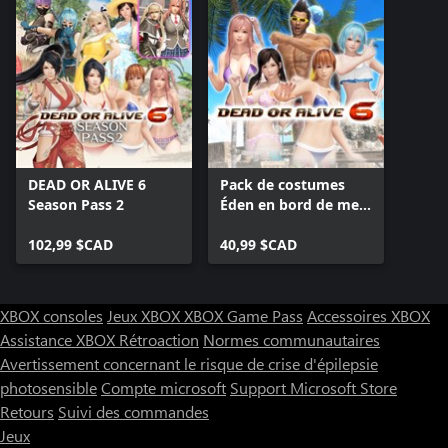
DEAD OR ALIVE 6
Pack de costumes
Season Pass 2
Éden en bord de mer
de DOA6 (26
102,99 $CAD
costumes)
40,99 $CAD
XBOX consoles
Jeux XBOX
XBOX Game Pass
Accessoires XBOX
Assistance XBOX
Rétroaction
Normes communautaires
Avertissement concernant le risque de crise d'épilepsie
photosensible
Compte microsoft
Support Microsoft Store
Retours
Suivi des commandes
Jeux