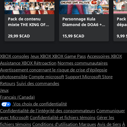
Pack de contenu
Personnage Kula
Pack
mixte THE KING OF
Diamond de DOA6 +
dépa
FIGHTERS XIV
pack de costumes de
Diam
29,99 $CAD
départ
15,99 $CAD
9,99
XBOX consoles
Jeux XBOX
XBOX Game Pass
Accessoires XBOX
Assistance XBOX
Rétroaction
Normes communautaires
Avertissement concernant le risque de crise d'épilepsie
photosensible
Compte microsoft
Support Microsoft Store
Retours
Suivi des commandes
Jeux
Français (Canada)
Vos choix de confidentialité
Confidentialité de l’intégrité des consommateurs
Communiquer
avec Microsoft
Confidentialité et fichiers témoins
Gérer les
fichiers témoins
Conditions d'utilisation
Marques
Avis de tiers
À