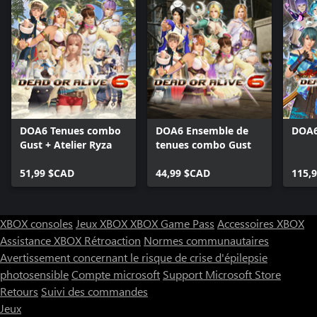
DOA6 Tenues combo
DOA6 Ensemble de
DOA6
Gust + Atelier Ryza
tenues combo Gust
51,99 $CAD
44,99 $CAD
115,
XBOX consoles
Jeux XBOX
XBOX Game Pass
Accessoires XBOX
Assistance XBOX
Rétroaction
Normes communautaires
Avertissement concernant le risque de crise d'épilepsie
photosensible
Compte microsoft
Support Microsoft Store
Retours
Suivi des commandes
Jeux