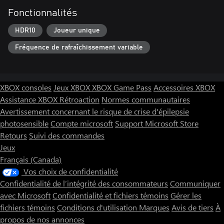
Fonctionnalités
HDR10
Joueur unique
Fréquence de rafraîchissement variable
XBOX consoles
Jeux XBOX
XBOX Game Pass
Accessoires XBOX
Assistance XBOX
Rétroaction
Normes communautaires
Avertissement concernant le risque de crise d'épilepsie
photosensible
Compte microsoft
Support Microsoft Store
Retours
Suivi des commandes
Jeux
Français (Canada)
Vos choix de confidentialité
Confidentialité de l’intégrité des consommateurs
Communiquer
avec Microsoft
Confidentialité et fichiers témoins
Gérer les
fichiers témoins
Conditions d'utilisation
Marques
Avis de tiers
À
propos de nos annonces