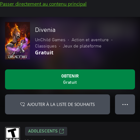
Passer directement au contenu principal
Divenia
UnChild Games
•
Action et aventure
•
Classiques
•
Jeux de plateforme
Gratuit
OBTENIR
Gratuit
AJOUTER À LA LISTE DE SOUHAITS
● ● ●
ADOLESCENTS