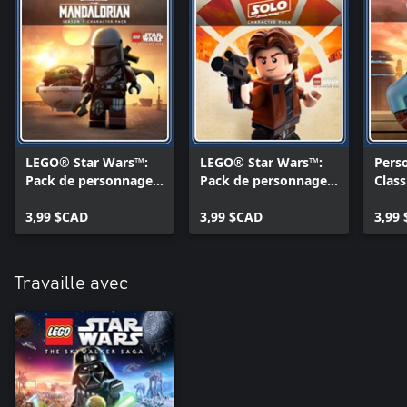
LEGO® Star Wars™:
LEGO® Star Wars™:
Pers
Pack de personnages
Pack de personnages
Clas
The Mandalorian
Solo: A Star Wars
Star
saison 1
3,99 $CAD
Story
3,99 $CAD
Skyw
3,99
Travaille avec