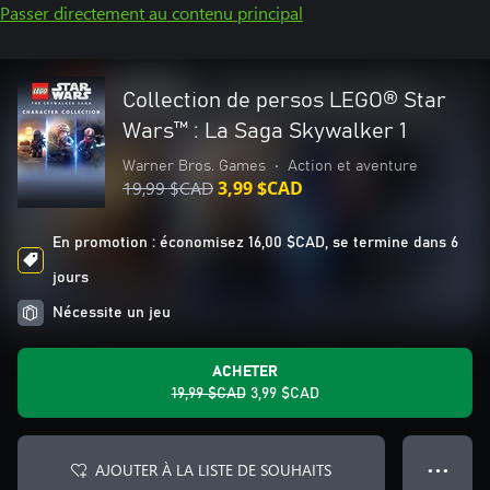
Passer directement au contenu principal
Collection de persos LEGO® Star
Wars™ : La Saga Skywalker 1
Warner Bros. Games
•
Action et aventure
19,99 $CAD
3,99 $CAD
En promotion : économisez 16,00 $CAD, se termine dans 6
jours
Nécessite un jeu
ACHETER
19,99 $CAD
3,99 $CAD
AJOUTER À LA LISTE DE SOUHAITS
● ● ●