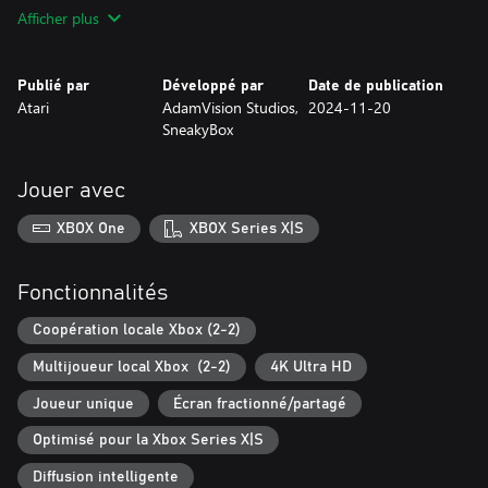
Recharged sans des bonus qui changent la donne. Attendez-vous
Afficher plus
à ce que des canons à rail, des missiles à tête chercheuse et des
explosifs viennent s'ajouter à la traditionnelle multiballe. Vous
aurez besoin de tous les outils de l'arsenal et de réflexes aiguisés
Publié par
Développé par
Date de publication
pour grimper dans les classements mondiaux.
Atari
AdamVision Studios,
2024-11-20
SneakyBox
Jouer avec
XBOX One
XBOX Series X|S
Fonctionnalités
Coopération locale Xbox (2-2)
Multijoueur local Xbox (2-2)
4K Ultra HD
Joueur unique
Écran fractionné/partagé
Optimisé pour la Xbox Series X|S
Diffusion intelligente