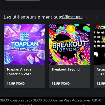
Afficher tout
Les utilisateurs aiment aussi
Toaplan Arcade
Breakout Beyond
Arca
Collection Vol.1
SPAC
44,99 $CAD
18,99 $CAD
12,9
XBOX consoles
Jeux XBOX
XBOX Game Pass
Accessoires XBOX