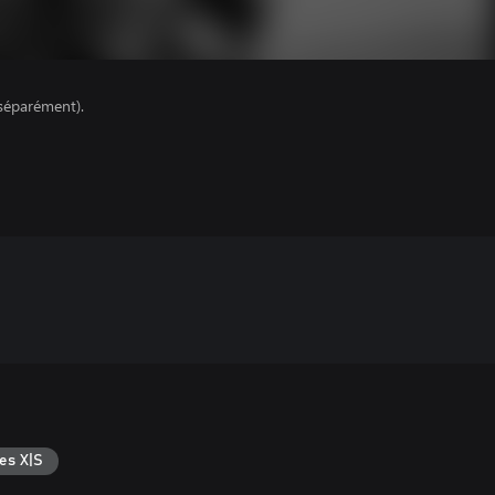
séparément).
es X|S