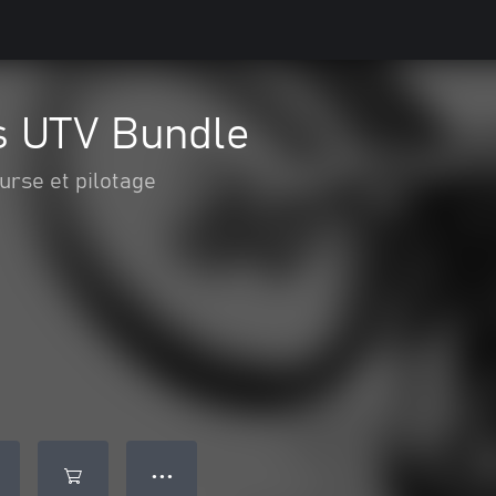
s UTV Bundle
urse et pilotage
● ● ●