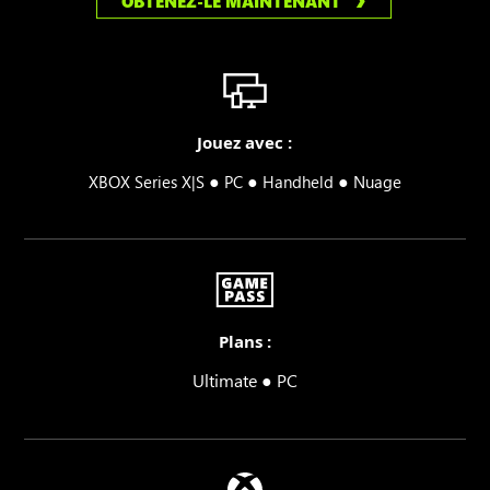
OBTENEZ-LE MAINTENANT
Jouez avec :
●
●
●
XBOX Series X|S
PC
Handheld
Nuage
Plans :
Ultimate ● PC