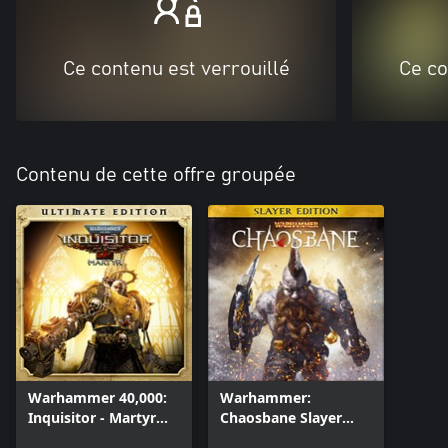
Ce contenu est verrouillé
Ce co
Contenu de cette offre groupée
Warhammer 40,000:
Warhammer:
Inquisitor - Martyr
Chaosbane Slayer
Ultimate Edition
Edition Xbox Series