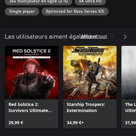
Jeu multijoueur en ligne (2-4)
4K Ultra HD
Single player
Optimized for Xbox Series X|S
Afficher tout
Les utilisateurs aiment également
Red Solstice 2:
Starship Troopers:
The 
Survivors Ultimate
Extermination
Ultim
Edition
29,99 €
34,99 €+
31,99