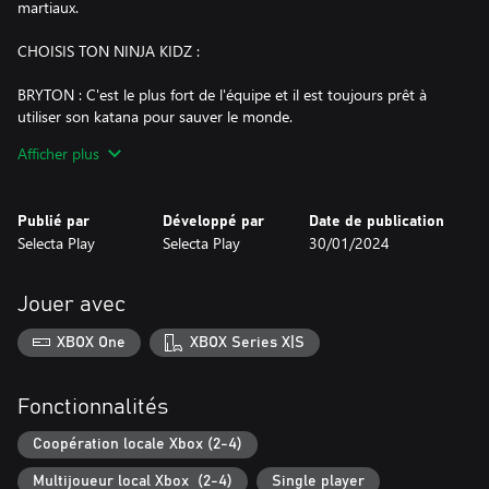
martiaux.
CHOISIS TON NINJA KIDZ :
BRYTON : C'est le plus fort de l'équipe et il est toujours prêt à
utiliser son katana pour sauver le monde.
Afficher plus
PAYTON : Malgré son jeune âge, c'est une grande guerrière agile.
Personne ne peut échapper à la portée de son bo.
Publié par
Développé par
Date de publication
PAXTON : C'est le plus équilibré des Ninja Kidz, et avec ses
Selecta Play
Selecta Play
30/01/2024
nunchakus, il peut affronter n'importe quel ennemi sans crainte.
ASHTON : C'est le plus rapide de l'équipe, il aide toujours ses
Jouer avec
frères à gagner toutes les batailles.
XBOX One
XBOX Series X|S
MODES DE JEU :
Mode Histoire :
Fonctionnalités
Rejoignez les Ninja Kidz dans leur aventure pour vaincre le Dr
Disaster et ramener la paix dans le monde. Voyagez dans le
Coopération locale Xbox (2-4)
temps et explorez différentes époques en terminant 16 niveaux
Multijoueur local Xbox (2-4)
Single player
amusants et stimulants. Découvrez l'histoire en regardant des