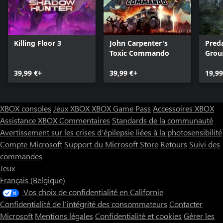
Killing Floor 3
John Carpenter's
Pred
Toxic Commando
Grou
39,99 €+
39,99 €+
19,99
XBOX consoles
Jeux XBOX
XBOX Game Pass
Accessoires XBOX
Assistance XBOX
Commentaires
Standards de la communauté
Avertissement sur les crises d’épilepsie liées à la photosensibilité
Compte Microsoft
Support du Microsoft Store
Retours
Suivi des
commandes
Jeux
Français (Belgique)
Vos choix de confidentialité en Californie
Confidentialité de l’intégrité des consommateurs
Contacter
Microsoft
Mentions légales
Confidentialité et cookies
Gérer les