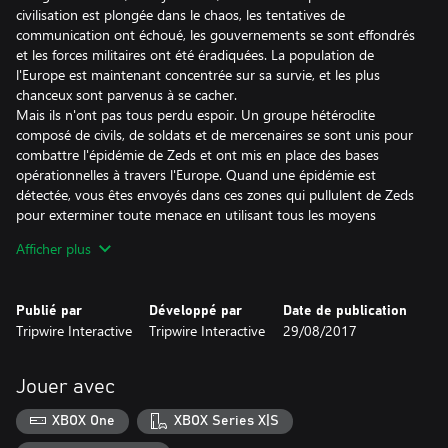
civilisation est plongée dans le chaos, les tentatives de
communication ont échoué, les gouvernements se sont effondrés
et les forces militaires ont été éradiquées. La population de
l'Europe est maintenant concentrée sur sa survie, et les plus
chanceux sont parvenus à se cacher.
Mais ils n'ont pas tous perdu espoir. Un groupe hétéroclite
composé de civils, de soldats et de mercenaires se sont unis pour
combattre l'épidémie de Zeds et ont mis en place des bases
opérationnelles à travers l'Europe. Quand une épidémie est
détectée, vous êtes envoyés dans ces zones qui pullulent de Zeds
pour exterminer toute menace en utilisant tous les moyens
possibles. Bienvenue dans Killing Floor.
Afficher plus
FONCTIONNALITÉS PRINCIPALES :
• Contenu exclusif pour Xbox One : aspergez les Zeds d'azote
Publié par
Développé par
Date de publication
liquide et taillez-les en pièces avec le Freezethrower, l'arme
Tripwire Interactive
Tripwire Interactive
29/08/2017
exclusive pour Xbox One de la Classe Survivant. Le Freezethrower
comprend huit modèles d'arme pour personnaliser l'apparence
de votre arme. Vous pouvez aussi porter l'uniforme Wasteland
Jouer avec
Armor, une tenue cosmétique exclusive à la Xbox One, avec cinq
modèles différents. Killing Floor 2 comprend tous les packs de
XBOX One
XBOX Series X|S
DLC déjà disponibles dont Tropical Bash, The Descent et des