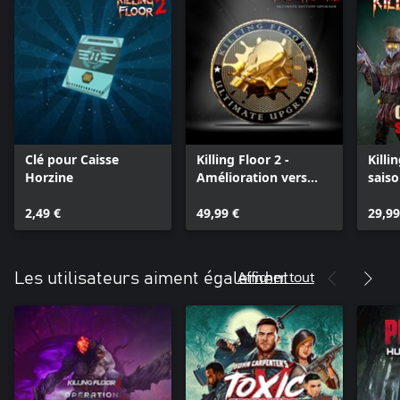
Clé pour Caisse
Killing Floor 2 -
Killi
Horzine
Amélioration vers
saiso
l'Édition ultime
cosm
2,49 €
49,99 €
29,99
Afficher tout
Les utilisateurs aiment également