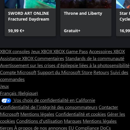
SWORD ART ONLINE
Throne and Liberty
Star 
Fractured Daydream
Cycle
59,99 €+
Gratuit+
16,99
XBOX consoles
Jeux XBOX
XBOX Game Pass
Accessoires XBOX
Assistance XBOX
Commentaires
Standards de la communauté
Avertissement sur les crises d’épilepsie liées à la photosensibilité
Compte Microsoft
Support du Microsoft Store
Retours
Suivi des
commandes
Jeux
Français (Belgique)
Vos choix de confidentialité en Californie
Confidentialité de l’intégrité des consommateurs
Contacter
Microsoft
Mentions légales
Confidentialité et cookies
Gérer les
cookies
Conditions d'utilisation
Marques
Mentions légales
tierces
À propos de nos annonces
EU Compliance DoCs