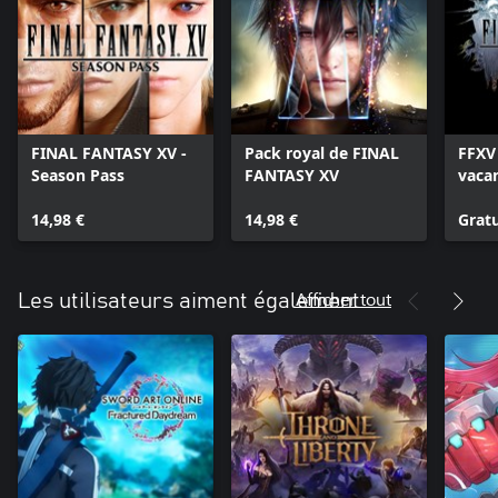
FINAL FANTASY XV -
Pack royal de FINAL
FFXV
Season Pass
FANTASY XV
vacan
gratu
14,98 €
14,98 €
Gratu
Afficher tout
Les utilisateurs aiment également