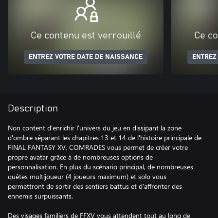
Ce contenu est verrouillé
Ce co
ENTREZ VOTRE DATE DE NAISSANCE
ENTREZ
Description
Non content d'enrichir l'univers du jeu en dissipant la zone
d'ombre séparant les chapitres 13 et 14 de l'histoire principale de
FINAL FANTASY XV, COMRADES vous permet de créer votre
propre avatar grâce à de nombreuses options de
personnalisation. En plus du scénario principal, de nombreuses
quêtes multijoueur (4 joueurs maximum) et solo vous
permettront de sortir des sentiers battus et d'affronter des
ennemis surpuissants.
Des visages familiers de FFXV vous attendent tout au long de