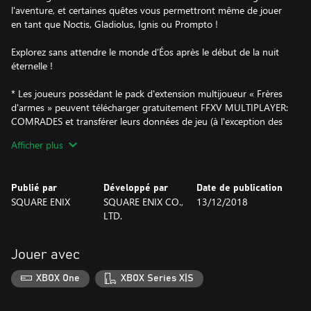
l'aventure, et certaines quêtes vous permettront même de jouer
en tant que Noctis, Gladiolus, Ignis ou Prompto !
Explorez sans attendre le monde d'Éos après le début de la nuit
éternelle !
* Les joueurs possédant le pack d'extension multijoueur « Frères
d'armes » peuvent télécharger gratuitement FFXV MULTIPLAYER:
COMRADES et transférer leurs données de jeu (à l'exception des
photos sauvegardées).
Afficher plus
* Un abonnement Xbox Live Gold est requis pour accéder au
mode multijoueur en ligne.
Publié par
Développé par
Date de publication
SQUARE ENIX
SQUARE ENIX CO.,
13/12/2018
LTD.
Jouer avec
XBOX One
XBOX Series X|S